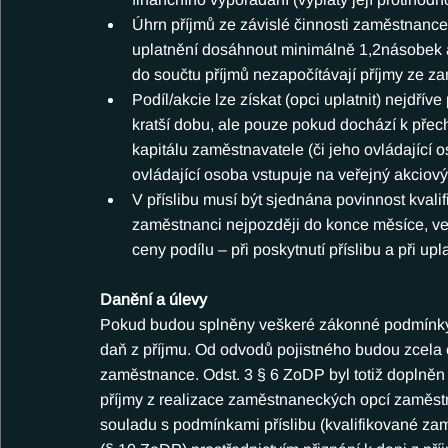
Úhrn příjmů ze závislé činnosti zaměstnance
uplatnění dosáhnout minimálně 1,2násobek a
do součtu příjmů nezapočítávají příjmy ze z
Podíl/akcie lze získat (opci uplatnit) nejdříve
kratší dobu, ale pouze pokud dochází k pře
kapitálu zaměstnavatele (či jeho ovládající 
ovládající osoba vstupuje na veřejný akciový 
V příslibu musí být sjednána povinnost kval
zaměstnanci nejpozději do konce měsíce, ve k
ceny podílu – při poskytnutí příslibu a při u
Danění a úlevy
Pokud budou splněny veškeré zákonné podmínky,
daň z příjmu. Od odvodů pojistného budou zcela 
zaměstnance. Odst. 3 § 6 ZoDP byl totiž doplněn t
příjmy z realizace zaměstnaneckých opcí zaměst
souladu s podmínkami příslibu (kvalifikované zam