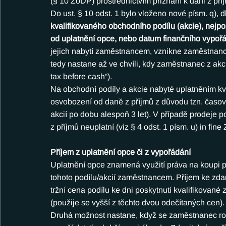
(§ 10 ZoDP) prostřednictvím přiznání k dani z pří
Do ust. § 10 odst. 1 bylo vloženo nové písm. q), d
kvalifikovaného obchodního podílu (akcie), nejpo
od uplatnění opce, nebo datum finančního vypoř
jejich nabytí zaměstnancem, vznikne zaměstnanci
tedy nastane až ve chvíli, kdy zaměstnanec z akci
tax before cash“).
Na obchodní podíly a akcie nabyté uplatněním k
osvobození od daně z příjmů z důvodu tzn. časovéh
akcií po dobu alespoň 3 let). V případě prodeje 
z příjmů neuplatní (viz § 4 odst. 1 písm. u) in fine
Příjem z uplatnění opce či z vypořádání
Uplatnění opce znamená využití práva na koupi p
tohoto podílu/akcií zaměstnancem. Příjem ke zdan
tržní cena podílu ke dni poskytnutí kvalifikova
(použije se vyšší z těchto dvou odečítaných cen). 
Druhá možnost nastane, když se zaměstnanec rozh