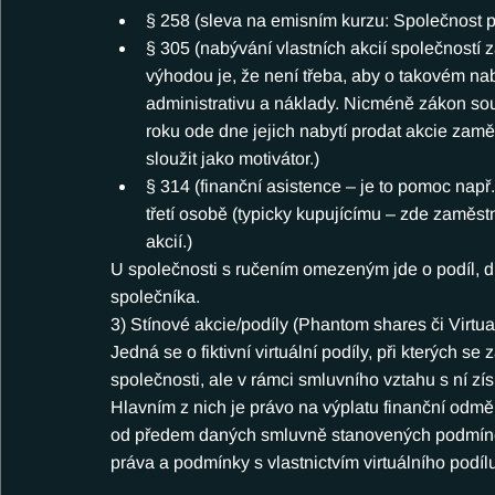
§ 258 (sleva na emisním kurzu: Společnost p
§ 305 (nabývání vlastních akcií společností
výhodou je, že není třeba, aby o takovém nab
administrativu a náklady. Nicméně zákon sou
roku ode dne jejich nabytí prodat akcie zamě
sloužit jako motivátor.)
§ 314 (finanční asistence – je to pomoc např.
třetí osobě (typicky kupujícímu – zde zaměst
akcií.)
U společnosti s ručením omezeným jde o podíl, 
společníka.
3) Stínové akcie/podíly (Phantom shares či Virtua
Jedná se o fiktivní virtuální podíly, při kterých 
společnosti, ale v rámci smluvního vztahu s ní zí
Hlavním z nich je právo na výplatu finanční odmě
od předem daných smluvně stanovených podmínek 
práva a podmínky s vlastnictvím virtuálního podíl