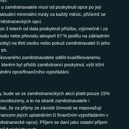
 u zaměstnavatele musí od poskytnutí opce po její 
ktuální minimální mzdy za každý měsíc, přičemž se 
aměstnaneckých opcí.
 po 3 letech od data poskytnutí příslibu, výjimečně i za 
chodu nebo převodu alespoň 67 % podílu na základním 
osoby) na třetí osobu nebo pokud zaměstnavatel či jeho 
trh.
ifikovaného zaměstnavatele sdělit kvalifikovanému 
terém byl příslib zaměstnanci poskytnut, výši tržní 
platnění opce/finančního vypořádání.
 bude se ze zaměstnaneckých akcií platit pouze 15% 
osvobozeny, a to na straně zaměstnavatele i 
ak, že za příjmy ze závislé činnosti se nepovažují 
nancem jejich uplatněním či finančním vypořádáním v 
ěstnanecké opce). Příjem se daní jako ostatní příjem 