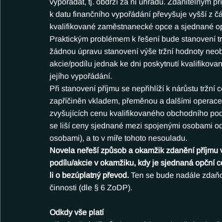
vypořádat, tj. obdrží za ni úhradu. Zdanitelným pří
k datu finančního vypořádání převyšuje vyšší z čá
kvalifikované zaměstnanecké opce a sjednané op
Praktickým problémem k řešení bude stanovení 
žádnou úpravu stanovení výše tržní hodnoty neob
akcie/podílu jednak ke dni poskytnutí kvalifikov
jejího vypořádání.
Při stanovení příjmu se nepřihlíží k nárůstu tržní
zapříčiněn vkladem, přeměnou a dalšími operac
zvyšujících cenu kvalifikovaného obchodního podí
se liší ceny sjednané mezi spojenými osobami od
osobami), a to v míře tohoto nesouladu.
Novela neřeší způsob a okamžik zdanění příjmu ve
podílu/akcie v okamžiku, kdy je sjednaná opční ce
li o bezúplatný převod. 
Ten se bude nadále zdaňov
činnosti (dle § 6 ZoDP).
Odkdy vše platí