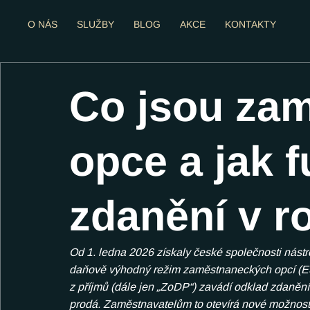
O NÁS
SLUŽBY
BLOG
AKCE
KONTAKTY
Co jsou za
opce a jak f
zdanění v r
Od 1. ledna 2026 získaly české společnosti nástr
daňově výhodný režim zaměstnaneckých opcí (ES
z příjmů (dále jen „ZoDP“) zavádí odklad zdaně
prodá. Zaměstnavatelům to otevírá nové možnosti,