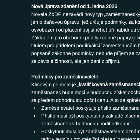
Nová úprava zdanění od 1. ledna 2026
Novela ZoDP nezavádí nový typ „zaměstnaneckýc
jen o daňovou úpravu, jež určuje podmínky, za kt
osvobození od placení pojistného) při nabídnutí 
Základem pro obchodní podíly i cenné papíry (a
titulem pro přidělení podílů/akcií zaměstnanců
popsané zákonné podmínky, nebude příjem ze za
ze závislé činnosti, ale jen dani z příjmů.
Podmínky pro zaměstnavatele
Klíčovým pojmem je „
kvalifikovaná zaměstnanec
zaměstnanec bude moci v budoucnu získat obchod
za předem dohodnutou opční cenu. A to za splně
Zaměstnavatel poskytuje příslib zaměstnanci
Příslib musí být poskytnut na základě písemn
zaměstnanec v budoucnu podíl odkoupit. 
Poskytnutí musí být zaměstnavatelem oznáme
tedy v termínu pro měsíční hlášení zaměstnav