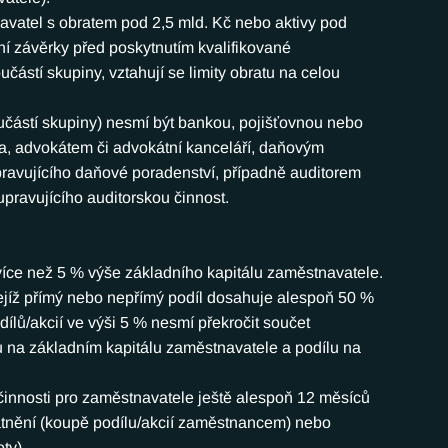
atel s obratem pod 2,5 mld. Kč nebo aktivy pod 
ní závěrky před poskytnutím kvalifikované 
ástí skupiny, vztahují se limity obratu na celou 
součástí skupiny) nesmí být bankou, pojišťovnou nebo 
a, advokátem či advokátní kanceláří, daňovým 
avujícího daňové poradenství, případně auditorem 
pravujícího auditorskou činnost.
ce než 5 % výše základního kapitálu zaměstnavatele. 
ejíž přímý nebo nepřímý podíl dosahuje alespoň 50 % 
ílů/akcií ve výši 5 % nesmí překročit součet 
 na základním kapitálu zaměstnavatele a podílu na 
činnosti pro zaměstnavatele ještě alespoň 12 měsíců 
atnění (koupě podílu/akcií zaměstnancem) nebo 
ty).