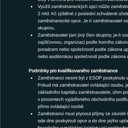
Využít zaměstnaneckých opcí může zaměstnav
2 mld. Kč zjištěné z poslední schválené účet
zaměstnanecké opce. Je-li zaměstnavatel souč
skupinu.
Zaměstnavatel (ani jiný člen skupiny, je-li 
zajišťovnou, organizací podle horního zákon
poradcem nebo společností podle zákona upr
nebo auditorskou společností podle zákona u
Podmínky pro kvalifikovaného zaměstnance
Zaměstnanci nesmí být z ESOP poskytnuto ví
Pokud má zaměstnavatel ovládající osobu, j
základního kapitálu zaměstnavatele, úhrn pod
v procentech vyjádřeného obchodního podílu
přímo ovládající osobě.
Zaměstnanci musí plynout příjmy ze závislé 
ode dne poskytnutí opce a do dne jejího upl
finančního vypořádání (výplaty její protihodno