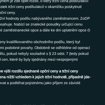
jmem je zde opět rozdíl, o který tržní cena podílu/akcií 
stek tržní ceny podílu/akcií v okamžiku poskytnutí 
ční ceny.
tržní hodnoty podílu nabývaného zaměstnancem. ZoDP 
sahuje. Nabízí se znalecké posudky určující cenu 
ané zaměstnanecké opce a dále ke dni uplatnění opce či 
 ceny kvalifikovaného obchodního podílu, který byl 
emi podobné povahy. Obdobně se odhlédne od operací 
lu, pokud nebyly souladné s § 23 odst. 7 (tedy pokud 
 cen, které by byly sjednány mezi nespojenými 
 výši rozdílu sjednané opční ceny a tržní ceny 
na nižší vzhledem k jejich tržní hodnotě, případně jde-
at a podléhat pojistnému jako příjem ze závislé 