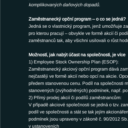
komplikovaných daňových dopadů.
Zaměstnanecký opční program – o co se jedná?
Jedná se o vlastnický program, jenž umožňuje z
pro kterou pracují – obvykle ve formě akcií či pod
zaměstnanců tak, aby všichni usilovali o růst hod
Možností, jak nabýt účast na společnosti, je více
1) Employee Stock Ownership Plan (ESOP):
Zaměstnanecký akciový opční program dává zaměs
nejčastěji ve formě akcií nebo opcí na akcie. Opc
předem stanovenou cenu. Podíl na společnosti 
stanovených (zvýhodněných) podmínek, např. po 
2) Přímý prodej akcií či podílů zaměstnancům:
V případě akciové společnosti se jedná o tzv. z
podíl ve společnosti a stát se tak jejím akcioná
podmínek jsou upraveny v zákoně č. 90/2012 Sb.
v ustanoveních