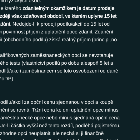
jmů fyzických osob.
le kterého 
zdanitelným okamžikem je datum prodeje 
zději však zdaňovací období, ve kterém uplyne 15 let 
ádání
. Nedojde-li k prodeji podílu/akcií do 15 let od 
 povinnost příjem z uplatnění opce zdanit. Zdanění 
í (obchodního podílu) získá reálný příjem (princip „no 
valifikovaných zaměstnaneckých opcí se nevztahuje 
o testu (vlastnictví podílů po dobu alespoň 5 let a 
podílů/akcií zaměstnancem se toto osvobození od daně 
 ZoDP).
odílu/akcií za opční cenu sjednanou v opci a koupě 
ění se rovná: Tržní cena ke dni uplatnění opce mínus 
né zaměstnanecké opce nebo mínus sjednaná opční cena 
Je-li částka vyšší než tento rozdíl, podléhá pojistnému.
odne opci neuplatnit, ale nechá si ji finančně 