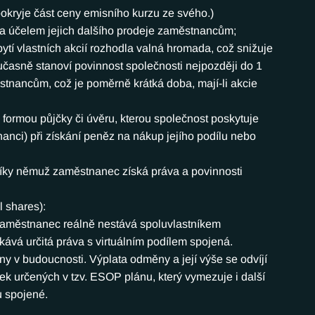
okryje část ceny emisního kurzu ze svého.)
 za účelem jejich dalšího prodeje zaměstnancům; 
ytí vlastních akcií rozhodla valná hromada, což snižuje 
časně stanoví povinnost společnosti nejpozději do 1 
stnancům, což je poměrně krátká doba, mají-li akcie 
 formou půjčky či úvěru, kterou společnost poskytuje 
nanci) při získání peněz na nákup jejího podílu nebo 
díky němuž zaměstnanec získá práva a povinnosti 
l shares):
se zaměstnanec reálně nestává spoluvlastníkem 
skává určitá práva s virtuálním podílem spojená. 
ny v budoucnosti. Výplata odměny a její výše se odvíjí 
určených v tzv. ESOP plánu, který vymezuje i další 
u spojené.