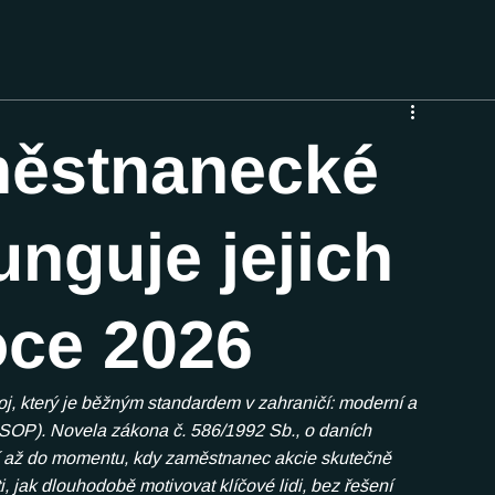
městnanecké
unguje jejich
oce 2026
oj, který je běžným standardem v zahraničí: moderní a 
OP). Novela zákona č. 586/1992 Sb., o daních 
ní až do momentu, kdy zaměstnanec akcie skutečně 
 jak dlouhodobě motivovat klíčové lidi, bez řešení 