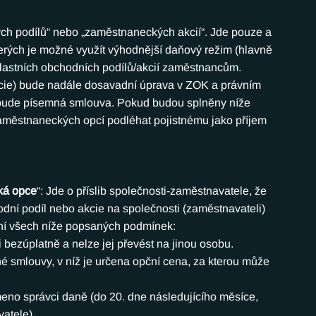
h podílů“ nebo „zaměstnaneckých akcií“. Jde pouze a 
erých je možné využít výhodnější daňový režim (hlavně 
vlastních obchodních podílů/akcií zaměstnancům. 
kcie) bude nadále dosavadní úprava v ZOK a právním 
m bude písemná smlouva. Pokud budou splněny níže 
městnaneckých opcí podléhat pojistnému jako příjem 
ká opce
“: Jde o příslib společnosti-zaměstnavatele, že 
ní podíl nebo akcie na společnosti (zaměstnavateli) 
ní všech níže popsaných podmínek:
 bezúplatně a nelze jej převést na jinou osobu.
é smlouvy, v níž je určena opční cena, za kterou může 
no správci daně (do 20. dne následujícího měsíce, 
atele).