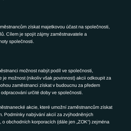
aměstnancům získat majetkovou účast na společnosti, 
ílů. Cílem je spojit zájmy zaměstnavatele a 
noty společnosti.
tnanci možnost nabýt podíl ve společnosti, 
e je možnost (nikoliv však povinnost) akcii odkoupit za 
mohou zaměstnanci získat v budoucnu za předem 
odpracování určité doby ve společnosti.
aměstnanecké akcie, které umožní zaměstnancům získat 
řem. Podmínky nabývání akcií za zvýhodněných 
, o obchodních korporacích (dále jen „ZOK“) zejména 