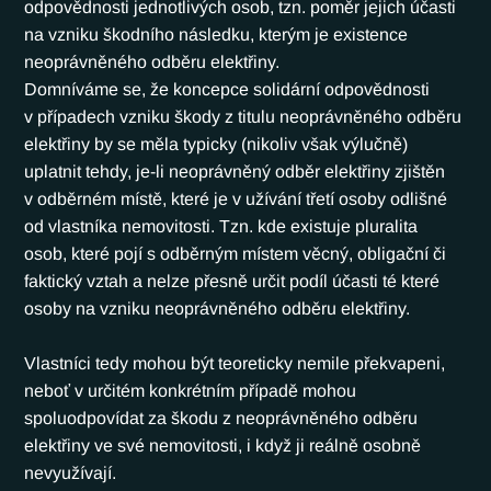
odpovědnosti jednotlivých osob, tzn. poměr jejich účasti 
na vzniku škodního následku, kterým je existence 
neoprávněného odběru elektřiny.
Domníváme se, že koncepce solidární odpovědnosti 
v případech vzniku škody z titulu neoprávněného odběru 
elektřiny by se měla typicky (nikoliv však výlučně) 
uplatnit tehdy, je-li neoprávněný odběr elektřiny zjištěn 
v odběrném místě, které je v užívání třetí osoby odlišné 
od vlastníka nemovitosti. Tzn. kde existuje pluralita 
osob, které pojí s odběrným místem věcný, obligační či 
faktický vztah a nelze přesně určit podíl účasti té které 
osoby na vzniku neoprávněného odběru elektřiny.
Vlastníci tedy mohou být teoreticky nemile překvapeni, 
neboť v určitém konkrétním případě mohou 
spoluodpovídat za škodu z neoprávněného odběru 
elektřiny ve své nemovitosti, i když ji reálně osobně 
nevyužívají.