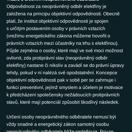
Odpovědnost za neoprávněný odběr elektřiny je 
založena na principu objektivní odpovědnosti. Obecně 
platí, že institut objektivní odpovědnosti je spojen 
s určitým postavením osoby v právních vztazích 
(vrežimu energetického zákona můžeme hovořit o 
právních vztazích mezi účastníky na trhu s elektřinou). 
Půjde zejména o osoby, které mají ve své moci možnost 
ovlivnit, zda protiprávní stav (neoprávněný odběr 
elektřiny) nastane či nikoliv a zavádí se do právní úpravy 
tehdy, pokud v ní nalézá své opodstatnění. Koncepce 
objektivní odpovědnosti pak v sobě per se zahrnuje i 
funkci preventivní, jejímž smyslem a účelem je motivace 
k předcházení společensky nežádoucích protiprávních 
stavů, které mají potenciál způsobit škodlivý následek.
Určení osoby neoprávněného odběratele nemusí být 
vždy snadné a energetický zákon samotný osobu 
neoprávněného odběratele blíže nedefinuje. Pouze 