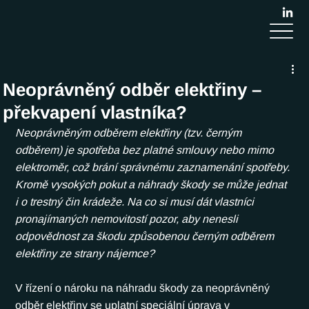
Neoprávněný odběr elektřiny –
překvapení vlastníka?
Neoprávněným odběrem elektřiny (tzv. černým 
odběrem) je spotřeba bez platné smlouvy nebo mimo 
elektroměr, což brání správnému zaznamenání spotřeby. 
Kromě vysokých pokut a náhrady škody se může jednat 
i o trestný čin krádeže. Na co si musí dát vlastníci 
pronajímaných nemovitostí pozor, aby nenesli 
odpovědnost za škodu způsobenou černým odběrem 
elektřiny ze strany nájemce?
V řízení o nároku na náhradu škody za neoprávněný 
odběr elektřiny se uplatní speciální úprava v 