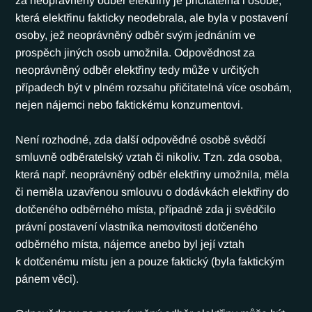
za neoprávněný odběr elektřiny je přičitatelná i osobě, 
která elektřinu fakticky neodebrala, ale byla v postavení 
osoby, jež neoprávněný odběr svým jednáním ve 
prospěch jiných osob umožnila. Odpovědnost za 
neoprávněný odběr elektřiny tedy může v určitých 
případech být v plném rozsahu přičitatelná více osobám, 
nejen nájemci nebo faktickému konzumentovi.
Není rozhodné, zda další odpovědné osobě svědčí 
smluvně odběratelský vztah či nikoliv. Tzn. zda osoba, 
která např. neoprávněný odběr elektřiny umožnila, měla 
či neměla uzavřenou smlouvu o dodávkách elektřiny do 
dotčeného odběrného místa, případně zda ji svědčilo 
právní postavení vlastníka nemovitosti dotčeného 
odběrného místa, nájemce anebo byl její vztah 
k dotčenému místu jen a pouze faktický (byla faktickým 
pánem věci).