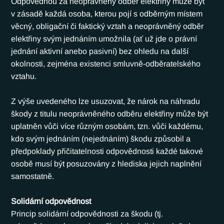
Odpovědnou za neoprávněný odběr elektřiny může být 
v zásadě každá osoba, kterou pojí s odběrným místem 
věcný, obligační či faktický vztah a neoprávněný odběr 
elektřiny svým jednáním umožnila (ať už jde o právní 
jednání aktivní anebo pasivní) bez ohledu na další 
okolnosti, zejména existenci smluvně-odběratelského 
vztahu.
Z výše uvedeného lze usuzovat, že nárok na náhradu 
škody z titulu neoprávněného odběru elektřiny může být 
uplatněn vůči více různým osobám, tzn. vůči každému, 
kdo svým jednáním (nejednáním) škodu způsobil a 
předpoklady přičitatelnosti odpovědnosti každé takové 
osobě musí být posuzovány z hlediska jejich naplnění 
samostatně.
Solidární odpovědnost
Princip solidární odpovědnosti za škodu (tj. 