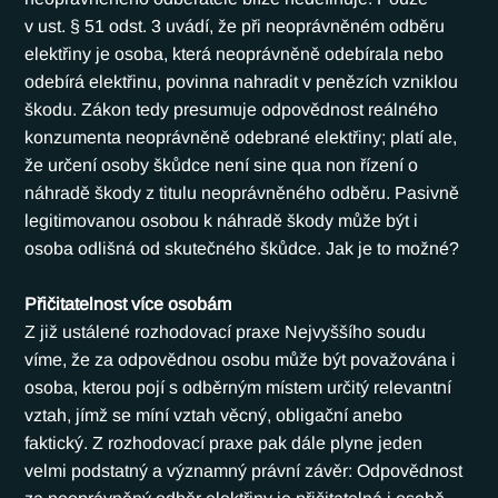
v ust. § 51 odst. 3 uvádí, že při neoprávněném odběru 
elektřiny je osoba, která neoprávněně odebírala nebo 
odebírá elektřinu, povinna nahradit v penězích vzniklou 
škodu. Zákon tedy presumuje odpovědnost reálného 
konzumenta neoprávněně odebrané elektřiny; platí ale, 
že určení osoby škůdce není sine qua non řízení o 
náhradě škody z titulu neoprávněného odběru. Pasivně 
legitimovanou osobou k náhradě škody může být i 
osoba odlišná od skutečného škůdce. Jak je to možné?
Přičitatelnost více osobám
Z již ustálené rozhodovací praxe Nejvyššího soudu 
víme, že za odpovědnou osobu může být považována i 
osoba, kterou pojí s odběrným místem určitý relevantní 
vztah, jímž se míní vztah věcný, obligační anebo 
faktický. Z rozhodovací praxe pak dále plyne jeden 
velmi podstatný a významný právní závěr: Odpovědnost 