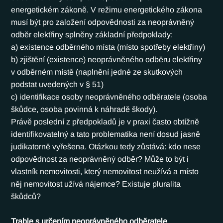
energetickém zákoně. V režimu energetického zákona 
musí být pro založení odpovědnosti za neoprávněný 
odběr elektřiny splněny základní předpoklady:
a) existence odběrného místa (místo spotřeby elektřiny)
b) zjištění (existence) neoprávněného odběru elektřiny 
v odběrném místě (naplnění jedné ze skutkových 
podstat uvedených v § 51)
c) identifikace osoby neoprávněného odběratele (osoba 
škůdce, osoba povinná k náhradě škody).
Právě poslední z předpokladů je v praxi často obtížně 
identifikovatelný a tato problematika není dosud jasně 
judikatorně vyřešena. Otázkou tedy zůstává: kdo nese 
odpovědnost za neoprávněný odběr? Může to být i 
vlastník nemovitosti, který nemovitost neužívá a místo 
něj nemovitost užívá nájemce? Existuje pluralita 
škůdců?
Trable s určením neoprávněného odběratele