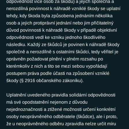
odpovědnost více osob za škodu) a jejich společná a 
nerozdílná povinnost k náhradě vzniklé škody se uplatní 
tehdy, kdy škoda byla způsobena jednáním několika 
osob a jejich protiprávní jednání nebo jim přičitatelný 
důvod povinnosti k náhradě škody v případě objektivní 
odpovědnosti vedl ke vzniku jednoho škodlivého 
následku. Každý ze škůdců je povinen k náhradě škody 
společně a nerozdílně s ostatními škůdci, tedy věřitel je 
oprávněn požadovat plnění v plném rozsahu po 
kterémkoliv z nich a tito se mezi sebou vypořádají 
postupem práva podle účasti na způsobení vzniklé 
škody (§ 2916 občanského zákoníku).
Uplatnění uvedeného pravidla solidární odpovědnosti 
má své opodstatnění nejenom z důvodu 
nejednoznačnosti a ztížené možnosti určení konkrétní 
osoby neoprávněného odběratele (škůdce), ale i proto, 
že u neoprávněného odběru zpravidla nelze určit míru 