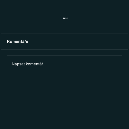
Komentáře
Napsat komentář...
Tachografy v dodávkách od 1. 7. 2026:
Kdo je musí instalovat?